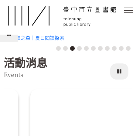
跳
到
主
要
內
容
區
塊
活動消息
Events