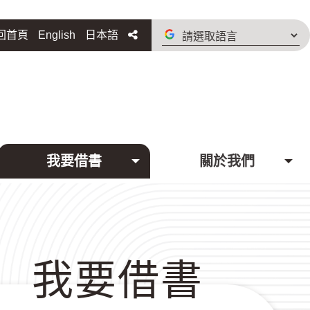
請
分享
回首頁
English
日本語
選
取
語
言
我要借書
關於我們
我要借書