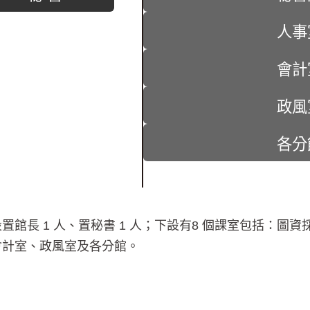
人事
會計
政風
各分
長 1 人、置秘書 1 人；下設有8 個課室包括：圖
會計室、政風室及各分館。