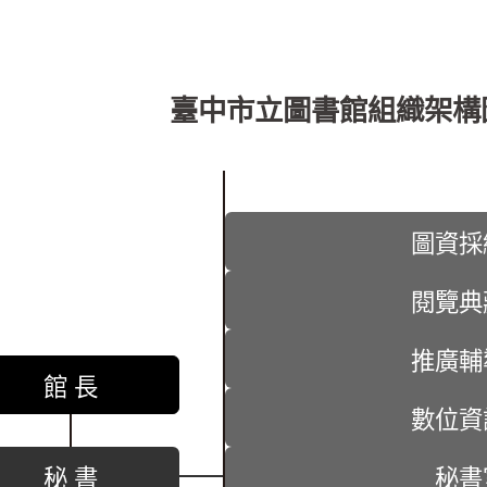
臺中市立圖書館組織架構
圖資採
閱覽典
推廣輔
館 長
數位資
秘 書
秘書