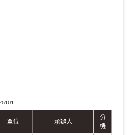
5101
分
單位
承辦人
機