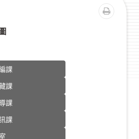
列印
圖
編課
藏課
導課
訊課
室