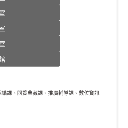
室
室
室
館
資採編課、閱覽典藏課、推廣輔導課、數位資訊