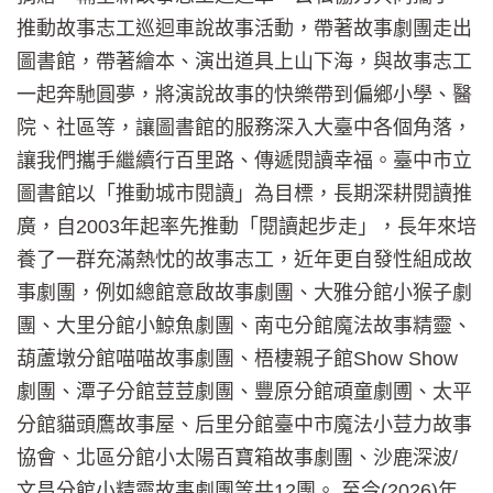
推動故事志工巡迴車說故事活動，帶著故事劇團走出
圖書館，帶著繪本、演出道具上山下海，與故事志工
一起奔馳圓夢，將演說故事的快樂帶到偏鄉小學、醫
院、社區等，讓圖書館的服務深入大臺中各個角落，
讓我們攜手繼續行百里路、傳遞閱讀幸福。臺中市立
圖書館以「推動城市閱讀」為目標，長期深耕閱讀推
廣，自2003年起率先推動「閱讀起步走」，長年來培
養了一群充滿熱忱的故事志工，近年更自發性組成故
事劇團，例如總館意啟故事劇團、大雅分館小猴子劇
團、大里分館小鯨魚劇團、南屯分館魔法故事精靈、
葫蘆墩分館喵喵故事劇團、梧棲親子館Show Show
劇團、潭子分館荳荳劇團、豐原分館頑童劇圑、太平
分館貓頭鷹故事屋、后里分館臺中市魔法小荳力故事
協會、北區分館小太陽百寶箱故事劇團、沙鹿深波/
文昌分館小精靈故事劇團等共12團。 至今(2026)年