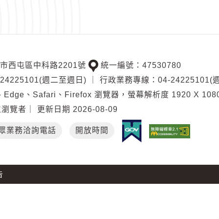
收取之各項費用應全數解繳市庫。
需書表格式，由本館另定之。
自發布日施行。
中市西屯區中科路2201號
統一編號：47530780
交
4225101(週二至週日)
｜
行政業務專線：04-24225101
通
附表 臺中市立圖書館場地使用收費
Edge、Safari、Firefox 瀏覽器，螢幕解析度 1920 X 108
位
位瀏覽者
｜
更新日期
2026-08-09
置
場地
使用費
空調冷
眾業務洽詢電話
開放時間
多功能活動室
1000元/次
500元/
告
會議室
2000元/次
1000元/