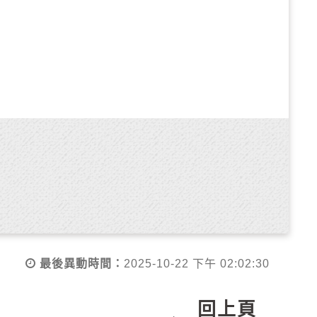
旗幟，啟用燈光、音響、布幕等設備及錄
，並會同其人員處理。
查發現有公物毀損情形者，申請者應負全部
復原場地公物經費，不足之數仍向申請者求
所繳場地使用費及保證金概不退還：
最後異動時間：
2025-10-22 下午 02:02:30
前通知申請者改期或取消。無法改期或取
回上頁