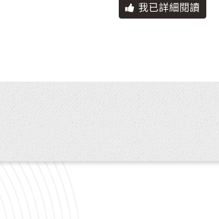
公有物品設備應依使用規定使用，須張貼海報、懸掛
我已詳細閱讀
源或安裝其他電器設備者，應徵得本館或各分館同意
，經檢查無公物毀損情形時，全數無息退還，如經檢
者不履行賠償責任，本館或各分館得扣抵保證金充為
下列情形之一，本館或各分館得要求立即終止使用，
申請時之名目或內容不符。
他人使用。
環境及環境衛生。
損及建築設備、人員安全之虞者。
情事。
良俗。
館如有特殊需要，必須收回場地自用時，得於一個月
納之場地使用費及保證金。