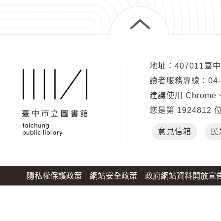
第十一條 本辦法所
第十二條 本辦法所
第十三條 本辦法
地址︰407011臺
讀者服務專線︰04-2
建議使用 Chrome、
您是第
1924812
館別
意見信箱
民
大甲分館
隱私權保護政策
網站安全政策
政府網站資料開放宣
大里分館