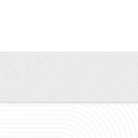
第八條 場地內外
音、錄影或須另接電
保證金於場地使用後
賠償責任，如申請
償。
第九條 使用場地有
一、實際使用與
二、私自轉讓
三、影響閱讀
四、演出活動有
五、從事違法
六、妨害公序
第十條 本館或各分
消者，無息退還所繳