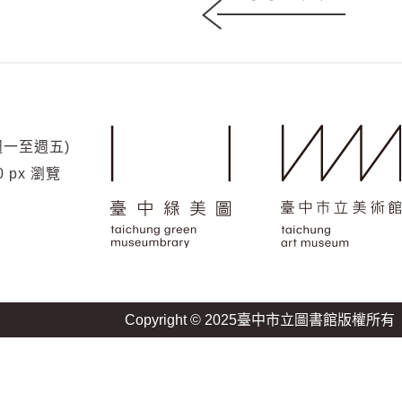
(週一至週五)
標準表
0 px 瀏覽
單位：新臺幣
氣費
保證金
備註
逾時使用費每小時
次
1000元
340元
Copyright © 2025臺中市立圖書館版權所有
逾時使用費每小時
次
500元
670元
逾時使用費每小時