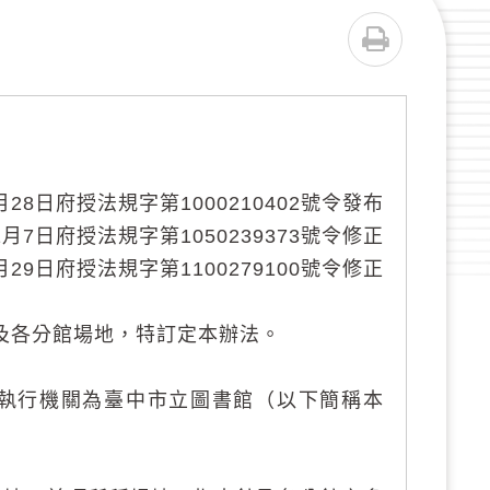
列印
0月28日府授法規字第1000210402號令發布
11月7日府授法規字第1050239373號令修正
0月29日府授法規字第1100279100號令修正
及各分館場地，特訂定本辦法。
執行機關為臺中市立圖書館（以下簡稱本