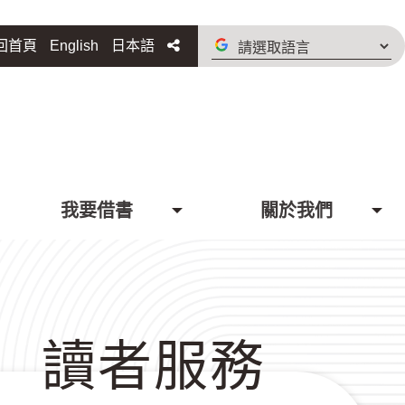
請
分享
回首頁
English
日本語
選
取
語
言
我要借書
關於我們
讀者服務