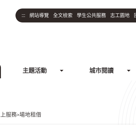
:::
網站導覽
全文檢索
學生公共服務
志工園地
主題活動
城市閱讀
線上服務
場地租借
>