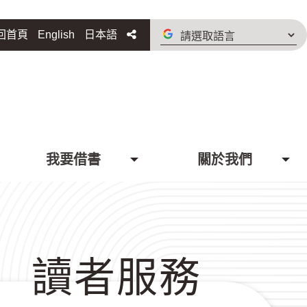
請
分享
回首頁
English
日本語
選
取
語
言
我要借書
關於我們
讀者服務