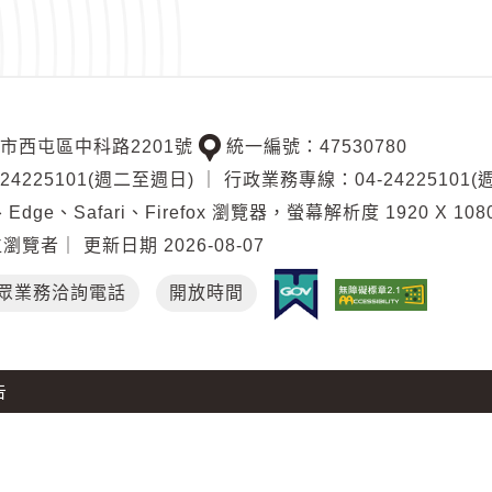
收取之各項費用應全數解繳市庫。
需書表格式，由本館另定之。
自發布日施行。
中市西屯區中科路2201號
統一編號：47530780
交
4225101(週二至週日)
｜
行政業務專線：04-24225101
通
附表 臺中市立圖書館場地使用收費
Edge、Safari、Firefox 瀏覽器，螢幕解析度 1920 X 108
位
位瀏覽者
｜
更新日期
2026-08-07
置
場地
使用費
空調冷
眾業務洽詢電話
開放時間
多功能活動室
1000元/次
500元/
告
會議室
2000元/次
1000元/