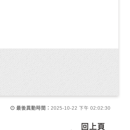
旗幟，啟用燈光、音響、布幕等設備及錄
，並會同其人員處理。
查發現有公物毀損情形者，申請者應負全部
復原場地公物經費，不足之數仍向申請者求
所繳場地使用費及保證金概不退還：
最後異動時間：
2025-10-22 下午 02:02:30
前通知申請者改期或取消。無法改期或取
回上頁