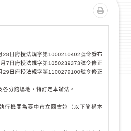
列印
0月28日府授法規字第1000210402號令發布
11月7日府授法規字第1050239373號令修正
0月29日府授法規字第1100279100號令修正
及各分館場地，特訂定本辦法。
執行機關為臺中市立圖書館（以下簡稱本