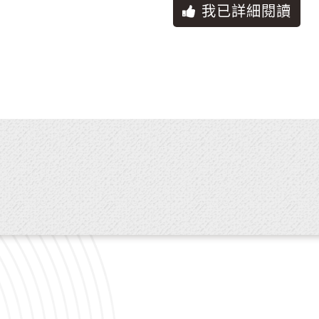
公有物品設備應依使用規定使用，須張貼海報、懸掛
我已詳細閱讀
源或安裝其他電器設備者，應徵得本館或各分館同意
，經檢查無公物毀損情形時，全數無息退還，如經檢
者不履行賠償責任，本館或各分館得扣抵保證金充為
下列情形之一，本館或各分館得要求立即終止使用，
申請時之名目或內容不符。
他人使用。
環境及環境衛生。
損及建築設備、人員安全之虞者。
情事。
良俗。
館如有特殊需要，必須收回場地自用時，得於一個月
納之場地使用費及保證金。