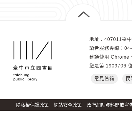
第十一條 本辦法所
第十二條 本辦法所
第十三條 本辦法
地址︰407011臺
讀者服務專線︰04-2
建議使用 Chrome、
您是第
1909706
館別
意見信箱
民
大甲分館
隱私權保護政策
網站安全政策
政府網站資料開放宣
大里分館