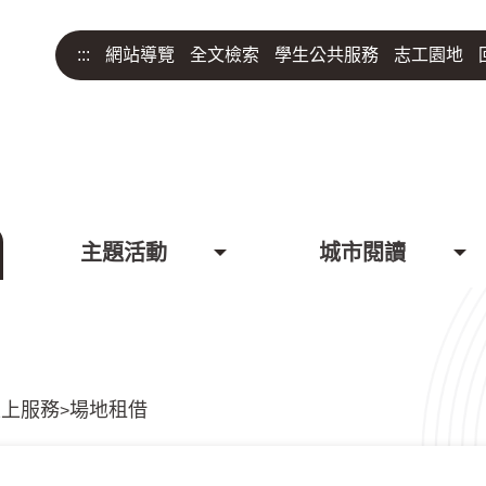
:::
網站導覽
全文檢索
學生公共服務
志工園地
主題活動
城市閱讀
線上服務
場地租借
>