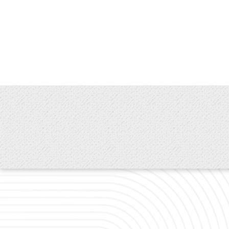
第八條 場地內外
音、錄影或須另接電
保證金於場地使用後
賠償責任，如申請
償。
第九條 使用場地有
一、實際使用與
二、私自轉讓
三、影響閱讀
四、演出活動有
五、從事違法
六、妨害公序
第十條 本館或各分
消者，無息退還所繳