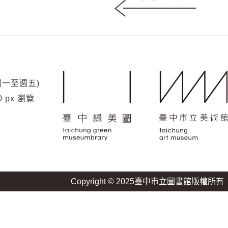
(週一至週五)
標準表
0 px 瀏覽
單位：新臺幣
氣費
保證金
備註
逾時使用費每小時
次
1000元
340元
Copyright © 2025臺中市立圖書館版權所有
逾時使用費每小時
次
500元
670元
逾時使用費每小時