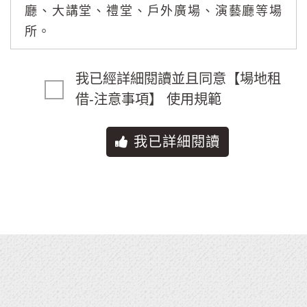
廳、大講堂、禮堂、戶外廣場、演藝廳等場
所。
第四條 申請使用場地者，應於使用日前二
我已經詳細閱讀並且同意【場地租
個月起至二星期前填具申請表，向本館或各
借-注意事項】 使用規範
分館提出申請，經核准通知後三日內繳納場
地使用費及保證金；逾期未繳納者，視同放
我已詳細閱讀
棄申請。
第五條 申請場地使用，以本館或各分館開
放時間為限，每次以三小時計算之，逾時使
用按小時計算加收費用，未滿一小時者，以
一小時計。前項各費用收取標準如附表。
第六條 申請者與文化局或本館共同主辦之