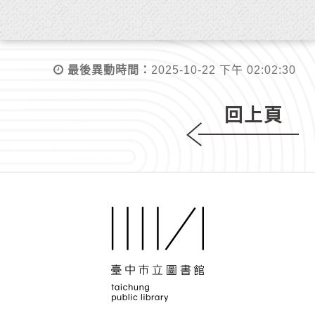
活動，得免繳場地使用費。
第七條 申請使用場地，如遇不可抗力之原
最後異動時間：
2025-10-22 下午 02:02:30
因取消使用，所繳場地使用費及保證金全數
退還。於使用日一星期前通知取消申請者，
回上頁
以所繳場地使用費用百分之八十退還，保證
金全數退還；逾期通知或未通知者，所繳場
地使用費概不退還，保證金全數退還。
第八條 場地內外公有物品設備應依使用規
定使用，須張貼海報、懸掛旗幟，啟用燈
光、音響、布幕等設備及錄音、錄影或須另
接電源或安裝其他電器設備者，應徵得本館
或各分館同意，並會同其人員處理。
保證金於場地使用後，經檢查無公物毀損情