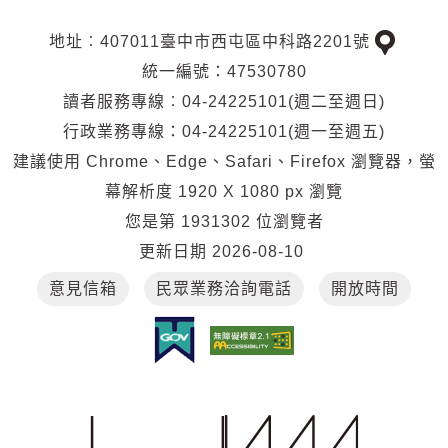
形時，全數無息退還，如經檢查發現有公物
地址︰407011臺中市西屯區中科路2201號
交
毀損情形者，申請者應負全部賠償責任，如
統一編號：47530780
通
申請者不履行賠償責任，本館或各分館得扣
讀者服務專線︰04-24225101(週二至週日)
位
抵保證金充為復原場地公物經費，不足之數
行政業務專線：04-24225101(週一至週五)
置
仍向申請者求償。
建議使用 Chrome、Edge、Safari、Firefox 瀏覽器，螢
幕解析度 1920 X 1080 px 瀏覽
第九條 使用場地有下列情形之一，本館或
您是第
1931302
位瀏覽者
各分館得要求立即終止使用，所繳場地使用
更新日期
2026-08-10
費及保證金概不退還：
意見信箱
民眾業務洽詢電話
開放時間
一、實際使用與申請時之名目或內
容不符。
二、私自轉讓他人使用。
三、影響閱讀環境及環境衛生。
四、演出活動有損及建築設備、人
員安全之虞者。