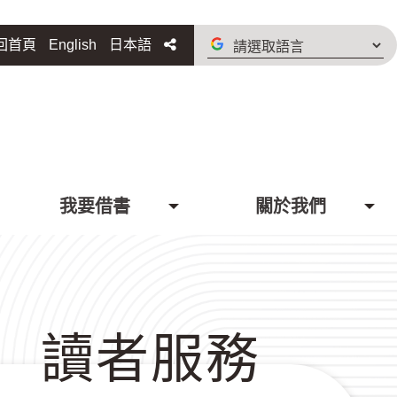
請
分享
回首頁
English
日本語
選
取
語
言
我要借書
關於我們
讀者服務