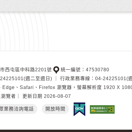
中市西屯區中科路2201號
統一編號：47530780
交
4225101(週二至週日)
｜
行政業務專線：04-24225101
通
Edge、Safari、Firefox 瀏覽器，螢幕解析度 1920 X 108
位
位瀏覽者
｜
更新日期
2026-08-07
置
眾業務洽詢電話
開放時間