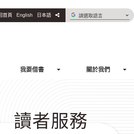
請
分享
回首頁
English
日本語
選
取
語
言
我要借書
關於我們
讀者服務