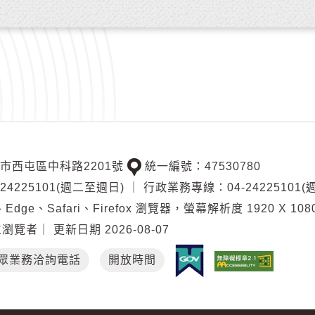
中市西屯區中科路2201號
統一編號：47530780
交
4225101(週二至週日)
｜
行政業務專線：04-24225101
通
Edge、Safari、Firefox 瀏覽器，螢幕解析度 1920 X 108
位
位瀏覽者
｜
更新日期
2026-08-07
置
眾業務洽詢電話
開放時間