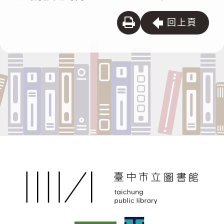
列
回上頁
印