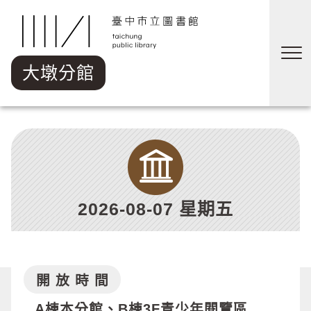
跳到主要內容區塊
大墩分館
2026-08-07 星期五
開 放 時 間
A棟本分館、B棟3F青少年閱覽區