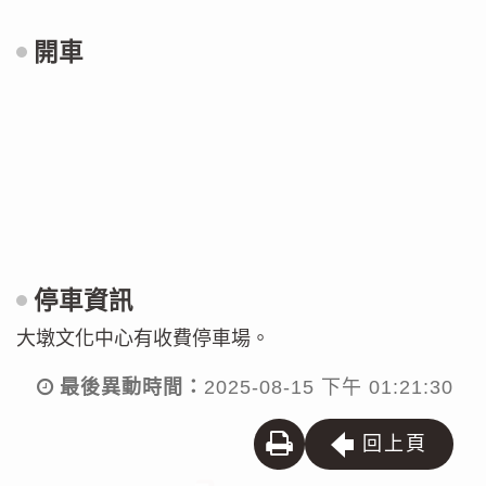
開車
g
o
o
g
l
e
停車資訊
m
大墩文化中心有收費停車場。
a
p
最後異動時間：
2025-08-15 下午 01:21:30
列
回上頁