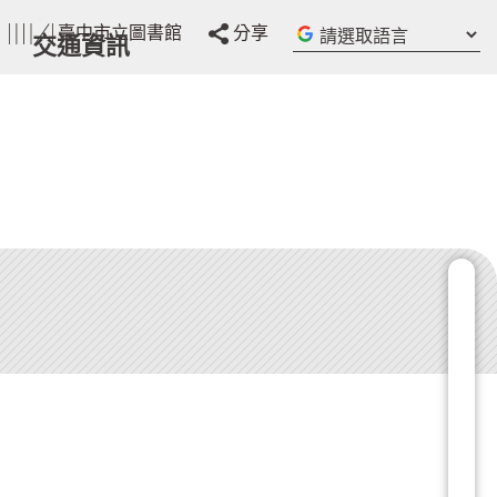
請
臺中市立圖書館
分享
交通資訊
選
取
語
言