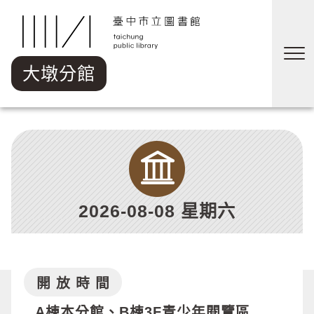
跳到主要內容區塊
大墩分館
2026-08-08 星期六
開 放 時 間
A棟本分館、B棟3F青少年閱覽區