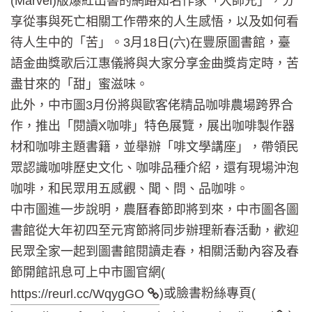
(Marvel)版爆紅出書的網路知名作家「大師兄」，分
享從事與死亡相關工作帶來的人生感悟，以及如何看
待人生中的「苦」。3月18日(六)在豐原圖書館，臺
語金曲獎歌后江惠儀將與大家分享金曲獎肯定時，苦
盡甘來的「甜」蜜滋味。
此外，中市圖3月份將與歐客佬精品咖啡農場跨界合
作，推出「閱讀X咖啡」特色展覽，展出咖啡製作器
材和咖啡主題書籍，並舉辦「啡文學講座」，帶領民
眾認識咖啡歷史文化、咖啡品種介紹，還有現場沖泡
咖啡，和民眾用五感觀、聞、問、品咖啡。
中市圖進一步說明，農曆春節即將到來，中市圖各圖
書館從大年初四至元宵節將同步辦理新春活動，歡迎
民眾全家一起到圖書館閱讀走春，相關活動內容及春
節開館訊息可上中市圖官網(
)或臉書粉絲專頁(
https://reurl.cc/WqygGO