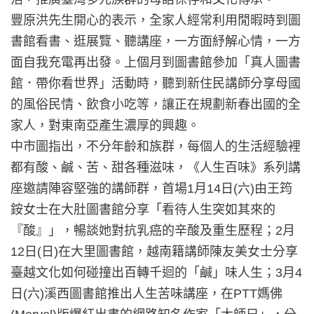
豐原洪先生開心的表示，全家人經常利用閒暇時到圖
書館看書、逛展覽、聽講座，一方面紓解心情，一方
面自我充電再出發。上個月到圖書館參加「真人圖書
館．帶你看世界」活動時，聽到新住民講師分享母國
的風俗民情、飲食小吃等，讓正在規劃新春出國的全
家人，對東南亞產生濃厚的興趣。
中市圖指出，不分年齡和族群，每個人的生活經驗裡
都有酸、鹹、苦、甜各種滋味，《人生百味》系列講
座邀請陣容堅強的講師群，首場1月14日(六)由王筠
銨女士在大肚圖書館分享「看待人生突如其來的
『酸』」，暢談她對抗乳癌的辛酸及重生歷程；2月
12日(日)在大里圖書館，越南籍講師陳友美女士分享
臺越文化如何碰撞出百轉千迴的「鹹」味人生；3月4
日(六)溪西圖書館推出人生苦味講座，在PTT媽佛